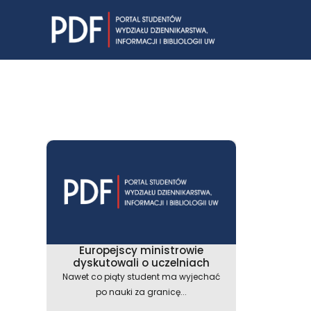
Skip
to
content
Europejscy ministrowie
dyskutowali o uczelniach
Nawet co piąty student ma wyjechać
po nauki za granicę...