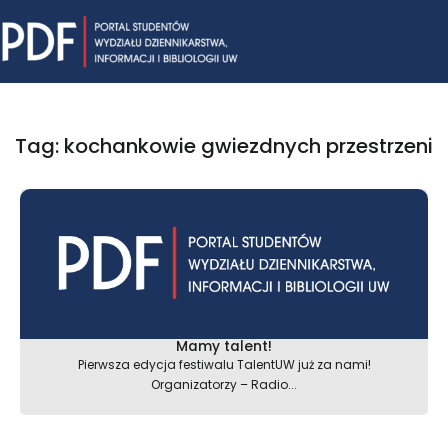
Skip
Mai
to
content
Me
Tag: kochankowie gwiezdnych przestrzeni
Mamy talent!
Pierwsza edycja festiwalu TalentUW już za nami!
Organizatorzy – Radio...