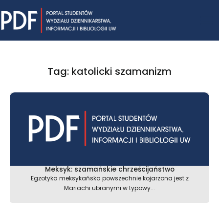
Skip
Mai
to
content
Me
Tag: katolicki szamanizm
Meksyk: szamańskie chrześcijaństwo
Egzotyka meksykańska powszechnie kojarzona jest z
Mariachi ubranymi w typowy...