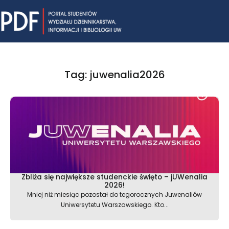
Skip
Mai
to
content
Me
Tag: juwenalia2026
Zbliża się największe studenckie święto – jUWenalia
2026!
Mniej niż miesiąc pozostał do tegorocznych Juwenaliów
Uniwersytetu Warszawskiego. Kto...