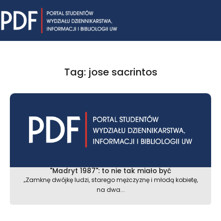
Skip
Mai
to
content
Me
Tag: jose sacrintos
"Madryt 1987": to nie tak miało być
„Zamknę dwójkę ludzi, starego mężczyznę i młodą kobietę,
na dwa...