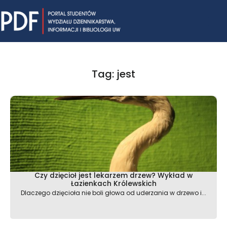
Skip
Mai
to
content
Me
Tag: jest
Czy dzięcioł jest lekarzem drzew? Wykład w
Łazienkach Królewskich
Dlaczego dzięcioła nie boli głowa od uderzania w drzewo i...