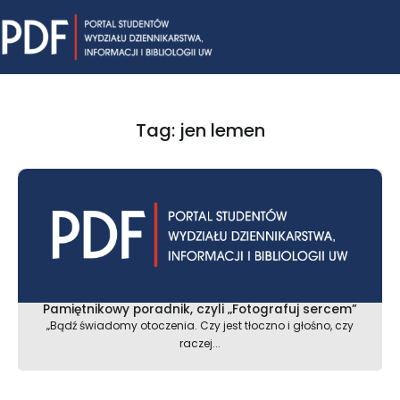
Skip
Mai
to
content
Me
Tag: jen lemen
Pamiętnikowy poradnik, czyli „Fotografuj sercem”
„Bądź świadomy otoczenia. Czy jest tłoczno i głośno, czy
raczej...