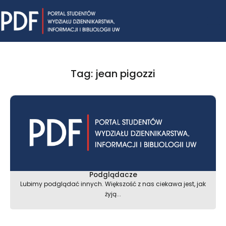
Skip
Mai
to
content
Me
Tag: jean pigozzi
Podglądacze
Lubimy podglądać innych. Większość z nas ciekawa jest, jak
żyją...