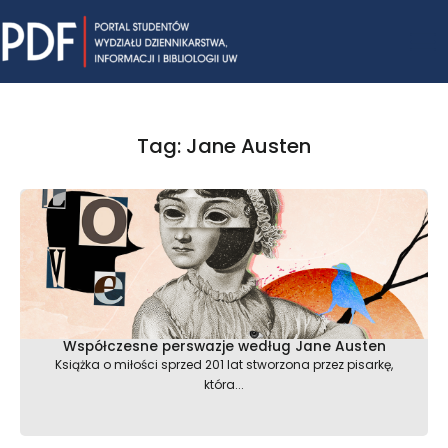
Skip
Mai
to
content
Me
Tag: Jane Austen
Współczesne perswazje według Jane Austen
Książka o miłości sprzed 201 lat stworzona przez pisarkę,
która...