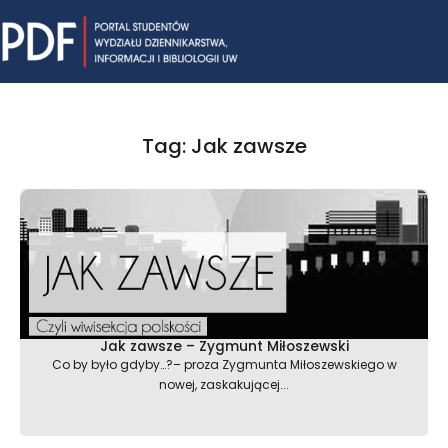
Skip
Mai
to
content
Me
Tag: Jak zawsze
Jak zawsze – Zygmunt Miłoszewski
Co by było gdyby…?– proza Zygmunta Miłoszewskiego w
nowej, zaskakującej...