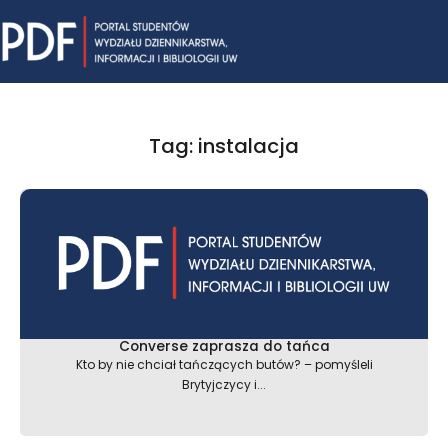
Skip
Mai
to
content
Me
Tag: instalacja
Converse zaprasza do tańca
Kto by nie chciał tańczących butów? – pomyśleli
Brytyjczycy i...