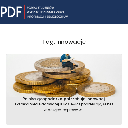
Skip
Mai
to
content
Me
Tag: innowacje
Polska gospodarka potrzebuje innowacji
Eksperci Sieci Badawczej Łukasiewicz podkreślają, że bez
znaczącej poprawy w...