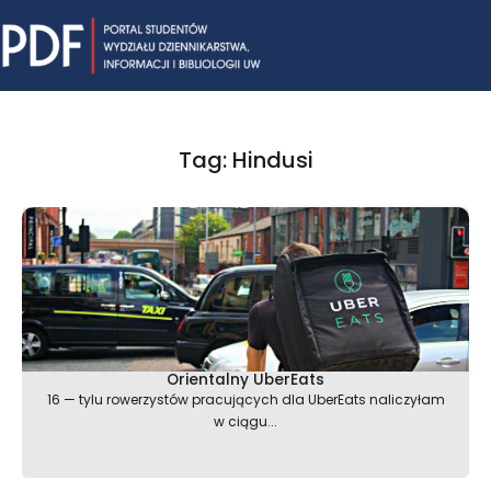
Skip
Mai
to
content
Me
Tag: Hindusi
Orientalny UberEats
16 — tylu rowerzystów pracujących dla UberEats naliczyłam
w ciągu...