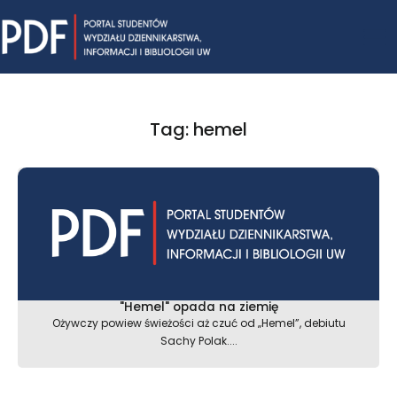
Skip
Mai
to
content
Me
Tag: hemel
"Hemel" opada na ziemię
Ożywczy powiew świeżości aż czuć od „Hemel”, debiutu
Sachy Polak....