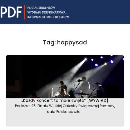
Skip
Mai
to
content
Me
Tag: happysad
„Każdy koncert to małe święto” [WYWIAD]
Podczas 25. Finału Wielkiej Orkiestry Świątecznej Pomocy,
cała Polska bawiła...