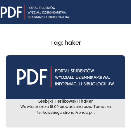
Skip
Mai
to
content
Me
Tag: haker
Lesbijki, Terlikowski i haker
We wtorek około 16:00 prowadzona przez Tomasza
Terlikowskiego strona Fronda.pl...