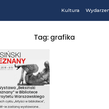
Kultura
Wydarzen
Tag: grafika
ystawa „Beksiński
eznany” w Bibliotece
rsytetu Warszawskiego
h cyklu „Artyści w bibliotece”,
W-ie zostaną wystawione...