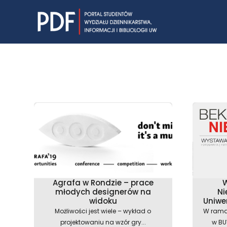
Skip
to
content
Agrafa w Rondzie – prace
W
młodych designerów na
Ni
widoku
Uniwe
Możliwości jest wiele – wykład o
W ramac
projektowaniu na wzór gry...
w BU