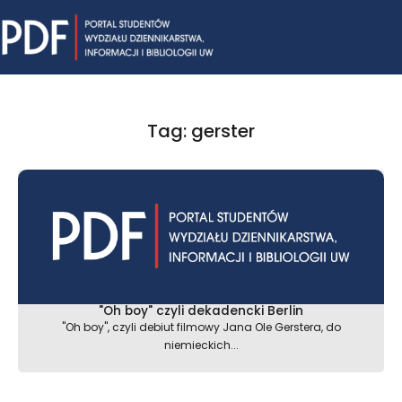
Skip
Mai
to
content
Me
Tag: gerster
"Oh boy" czyli dekadencki Berlin
"Oh boy", czyli debiut filmowy Jana Ole Gerstera, do
niemieckich...