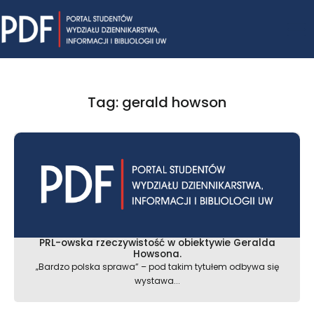
Skip
Mai
to
content
Me
Tag: gerald howson
PRL-owska rzeczywistość w obiektywie Geralda
Howsona.
„Bardzo polska sprawa” – pod takim tytułem odbywa się
wystawa...