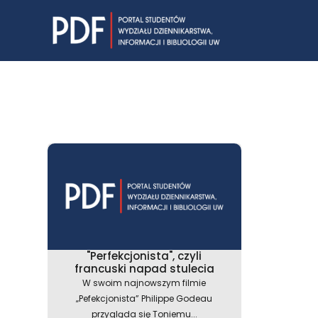
Skip
to
content
"Perfekcjonista", czyli
francuski napad stulecia
W swoim najnowszym filmie
„Pefekcjonista” Philippe Godeau
przygląda się Toniemu...