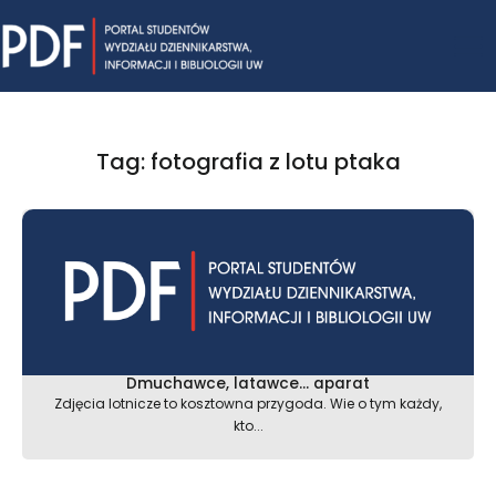
Skip
Mai
to
content
Me
Tag: fotografia z lotu ptaka
Dmuchawce, latawce… aparat
Zdjęcia lotnicze to kosztowna przygoda. Wie o tym każdy,
kto...