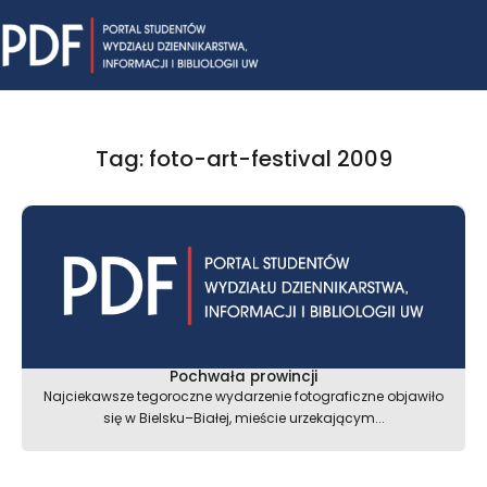
Skip
Mai
to
content
Me
Tag: foto-art-festival 2009
Pochwała prowincji
Najciekawsze tegoroczne wydarzenie fotograficzne objawiło
się w Bielsku–Białej, mieście urzekającym...