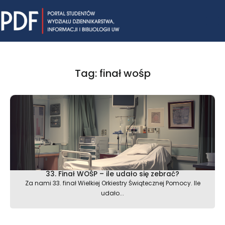
Skip
Mai
to
content
Me
Tag: finał wośp
33. Finał WOŚP – ile udało się zebrać?
Za nami 33. finał Wielkiej Orkiestry Świątecznej Pomocy. Ile
udało...