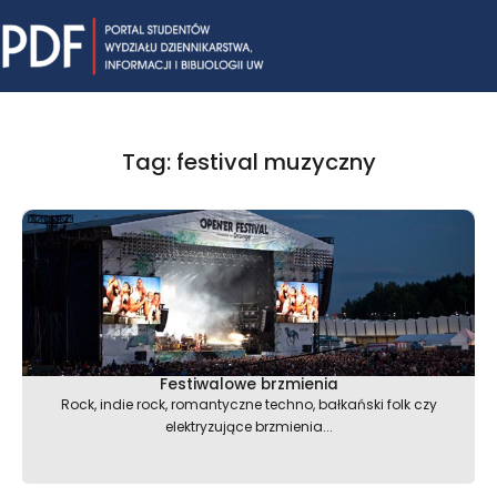
Skip
Mai
to
content
Me
Tag: festival muzyczny
Festiwalowe brzmienia
Rock, indie rock, romantyczne techno, bałkański folk czy
elektryzujące brzmienia...