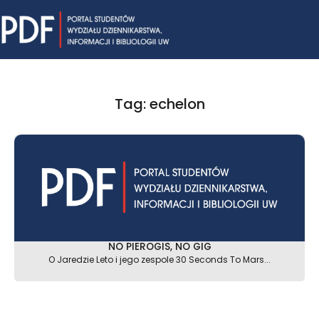
Skip
Mai
to
content
Me
Tag: echelon
NO PIEROGIS, NO GIG
O Jaredzie Leto i jego zespole 30 Seconds To Mars...