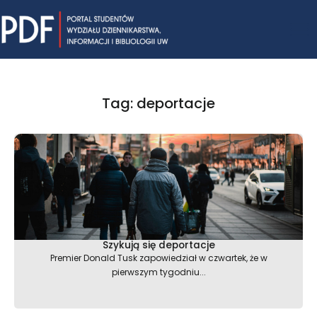
Skip
Mai
to
content
Me
Tag: deportacje
Szykują się deportacje
Premier Donald Tusk zapowiedział w czwartek, że w
pierwszym tygodniu...