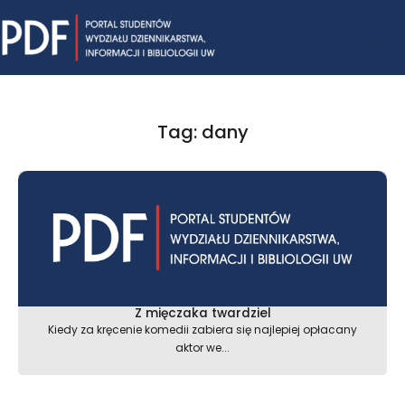
Skip
Mai
to
content
Me
Tag: dany
Z mięczaka twardziel
Kiedy za kręcenie komedii zabiera się najlepiej opłacany
aktor we...