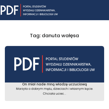
Skip
Mai
to
content
Me
Tag: danuta wałęsa
On miał nade mną władzę uczuciową
Marzyła o dobrym mężu, dzieciach i własnym kącie.
Chciała uciec...