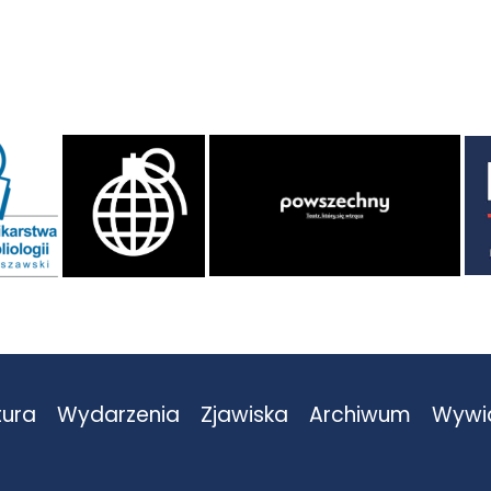
tura
Wydarzenia
Zjawiska
Archiwum
Wywi