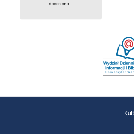
doceniona....
Kul