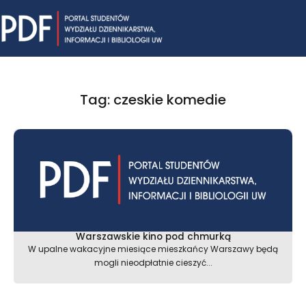
Skip
Mai
to
content
Me
Tag: czeskie komedie
Warszawskie kino pod chmurką
W upalne wakacyjne miesiące mieszkańcy Warszawy będą
mogli nieodpłatnie cieszyć...