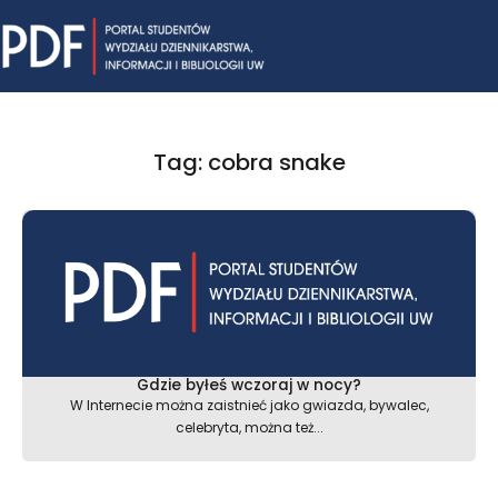
Skip
Mai
to
content
Me
Tag: cobra snake
Gdzie byłeś wczoraj w nocy?
W Internecie można zaistnieć jako gwiazda, bywalec,
celebryta, można też...