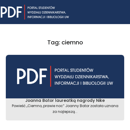
Skip
Mai
to
content
Me
Tag: ciemno
Joanna Bator laureatką nagrody Nike
Powieść „Ciemno, prawie noc” Joanny Bator została uznana
za najlepszą...