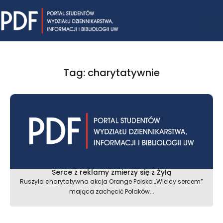
Skip
Mai
to
content
Me
Tag: charytatywnie
Serce z reklamy zmierzy się z Żyłą
Ruszyła charytatywna akcja Orange Polska „Wielcy sercem”
mająca zachęcić Polaków...