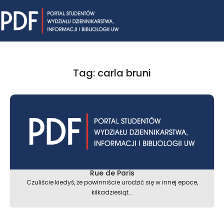
Skip
Mai
to
content
Me
Tag: carla bruni
Rue de Paris
Czuliście kiedyś, że powinniście urodzić się w innej epoce,
kilkadziesiąt...