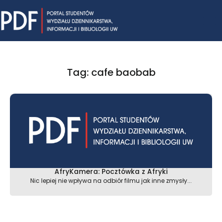
Skip
Mai
to
content
Me
Tag: cafe baobab
AfryKamera: Pocztówka z Afryki
Nic lepiej nie wpływa na odbiór filmu jak inne zmysły...