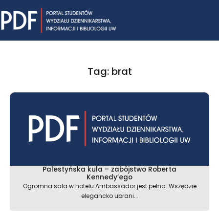
Skip
Mai
to
content
Me
Tag: brat
Palestyńska kula – zabójstwo Roberta
Kennedy’ego
Ogromna sala w hotelu Ambassador jest pełna. Wszędzie
elegancko ubrani...