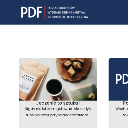
Skip
to
content
Jedzenie to sztuka!
P
Nigdy nie lubiłam gotować. Ale kiedyś,
Wschod
zupełnie przez przypadek natrafiłam...
- ta