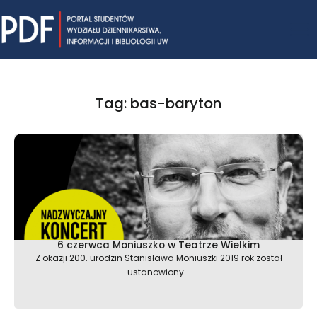
Skip
Mai
to
content
Me
Tag: bas-baryton
6 czerwca Moniuszko w Teatrze Wielkim
Z okazji 200. urodzin Stanisława Moniuszki 2019 rok został
ustanowiony...