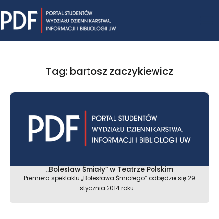
Skip
Mai
to
content
Me
Tag: bartosz zaczykiewicz
„Bolesław Śmiały” w Teatrze Polskim
Premiera spektaklu „Bolesława Śmiałego” odbędzie się 29
stycznia 2014 roku....