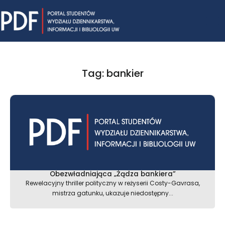
Skip
Mai
to
content
Me
Tag: bankier
Obezwładniająca „Żądza bankiera”
Rewelacyjny thriller polityczny w reżyserii Costy-Gavrasa,
mistrza gatunku, ukazuje niedostępny...