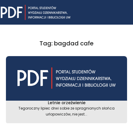
Skip
Mai
to
content
Me
Tag: bagdad cafe
Letnie orzeźwienie
Tegoroczny lipiec drwi sobie ze spragnionych słońca
urlopowiczów, nie jest...