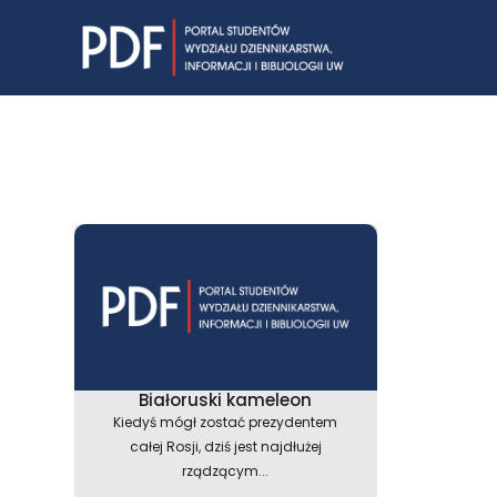
Skip
to
content
Białoruski kameleon
Kiedyś mógł zostać prezydentem
całej Rosji, dziś jest najdłużej
rządzącym...