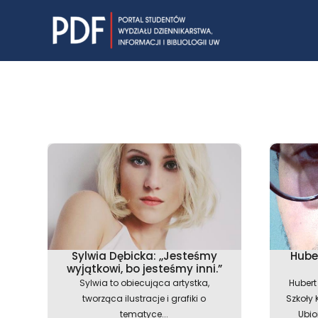
Skip
to
content
Sylwia Dębicka: ,,Jesteśmy
Huber
wyjątkowi, bo jesteśmy inni.”
Sylwia to obiecująca artystka,
Hubert
tworząca ilustracje i grafiki o
Szkoły 
tematyce...
Ubior