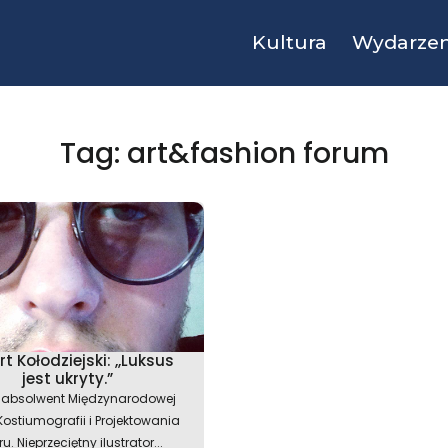
Kultura
Wydarzen
Tag: art&fashion forum
t Kołodziejski: ,,Luksus
jest ukryty.”
 absolwent Międzynarodowej
Kostiumografii i Projektowania
u. Nieprzeciętny ilustrator...