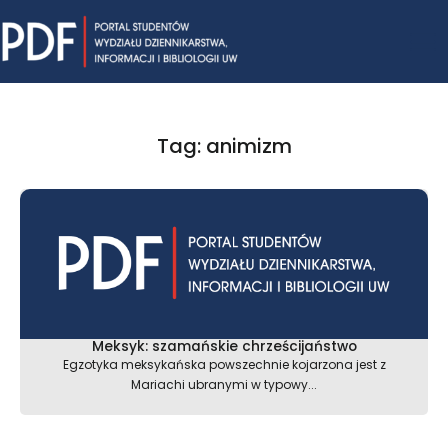
Skip
Mai
to
content
Me
Tag: animizm
Meksyk: szamańskie chrześcijaństwo
Egzotyka meksykańska powszechnie kojarzona jest z
Mariachi ubranymi w typowy...