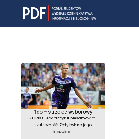
Skip
to
content
Teo – strzelec wyborowy
Łukasz Teodorczyk = niesamowita
skuteczność. Złoty byk na jego
koszulce...