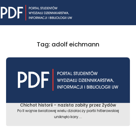
Skip
Mai
to
content
Me
Tag: adolf eichmann
Chichot historii – nazista zabity przez Żydów
Po II wojnie światowej wielu działaczy partii hitlerowskiej
uniknęło kary....