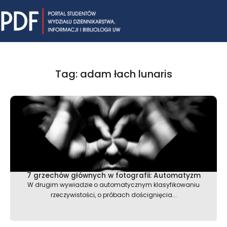
Skip
Mai
to
content
Me
Tag: adam łach lunaris
7 grzechów głównych w fotografii: Automatyzm
W drugim wywiadzie o automatycznym klasyfikowaniu
rzeczywistości, o próbach doścignięcia...