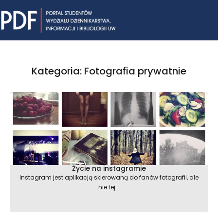
Skip
Mai
to
content
Me
Kategoria: Fotografia prywatnie
Życie na instagramie
Instagram jest aplikacją skierowaną do fanów fotografii, ale
nie tej...