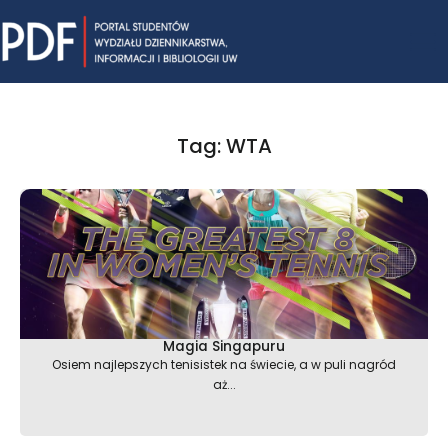
Skip
Mai
to
content
Me
Tag: WTA
Magia Singapuru
Osiem najlepszych tenisistek na świecie, a w puli nagród
aż...