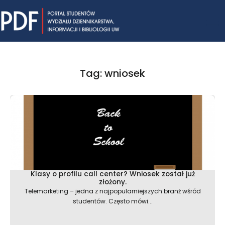
Skip
Mai
to
content
Me
Tag: wniosek
Klasy o profilu call center? Wniosek został już
złożony.
Telemarketing – jedna z najpopularniejszych branż wśród
studentów. Często mówi...